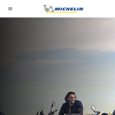
Go to page content
Go to page navigation