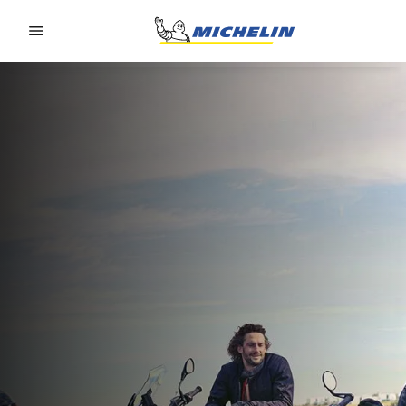
Go to page content
Go to page navigation