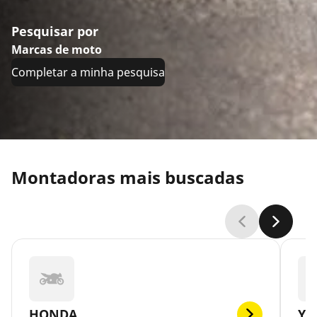
Pesquisar por
Marcas de moto
Completar a minha pesquisa
Montadoras mais buscadas
HONDA
YA