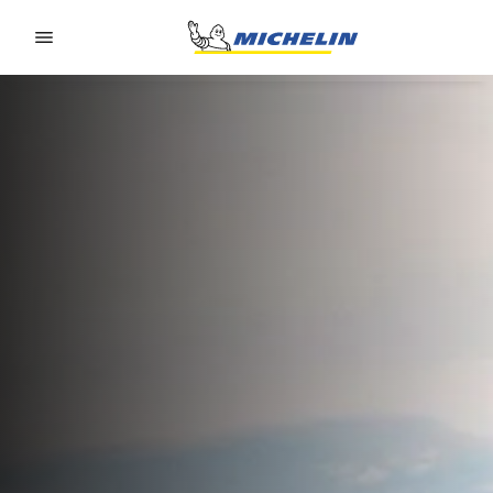
Go to page content
Go to page navigation