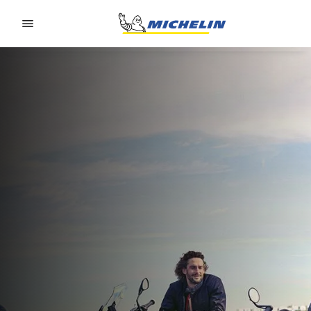
Go to page content
Go to page navigation