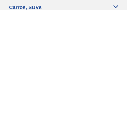
Carros, SUVs
Motos
Bicicleta
Ajuda
Lojas
Política de Cookies
Política de Privacidade
Fale conosco
Regulamentos
michelin.com