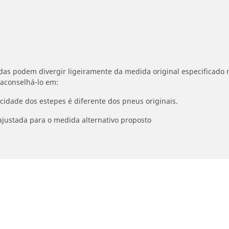
idas podem divergir ligeiramente da medida original especificado n
 aconselhá-lo em:
ocidade dos estepes é diferente dos pneus originais.
ajustada para o medida alternativo proposto
Hugger
Detalhes da pesquisa