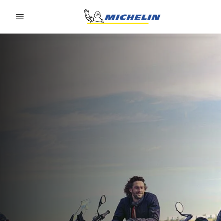
Go to page content
Go to page navigation