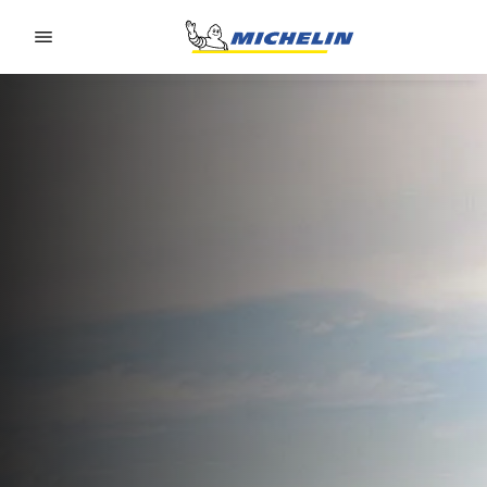
Go to page content
Go to page navigation