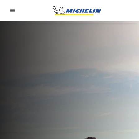
Go to page content
Go to page navigation