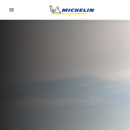
Go to page content
Go to page navigation