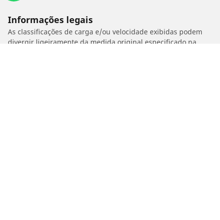
Informações legais
As classificações de carga e/ou velocidade exibidas podem
divergir ligeiramente da medida original especificado na
etiqueta do veículo. Como profissional qualificado, o seu
revendedor de pneus poderá aconselhá-lo em:
1. Informar se a classificação de carga e/ou velocidade dos
estepes é diferente dos pneus originais.
2. Determinar se a pressão dos pneus deve ser ajustada para
o medida alternativo proposto
/
HONDA
VFR 1200 X