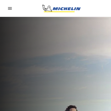
Go to page content
Go to page navigation