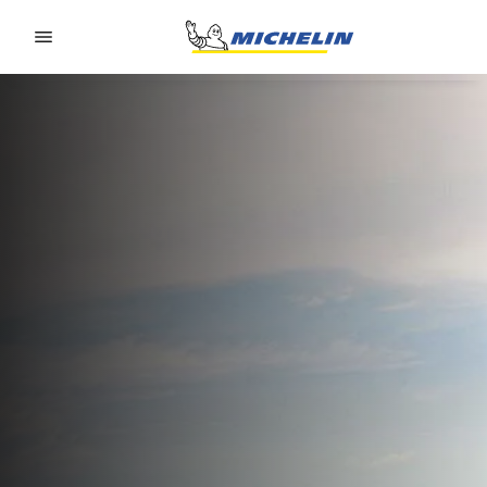
Go to page content
Go to page navigation