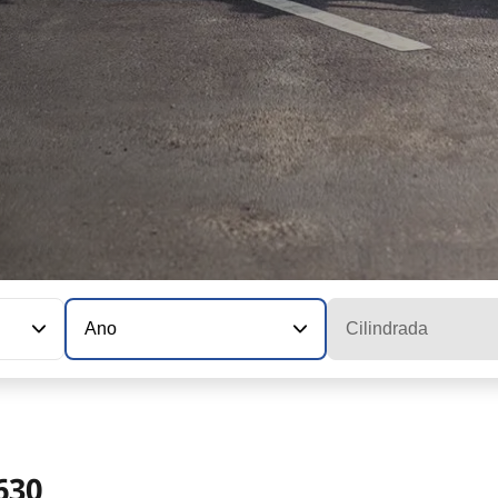
Ano
Cilindrada
630