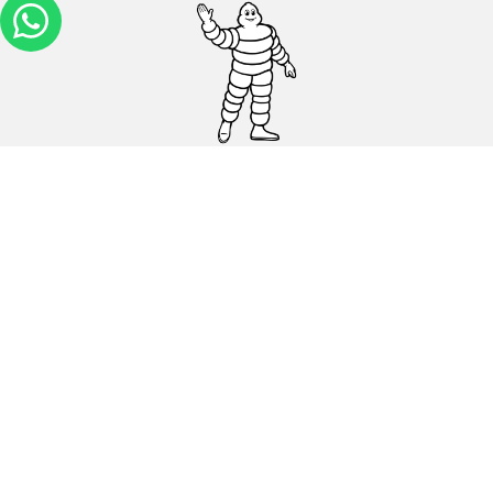
Carros, SUVs
Motos
Bicicleta
Ajuda
Lojas