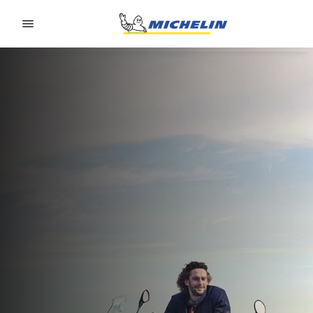
Go to page content
Go to page navigation