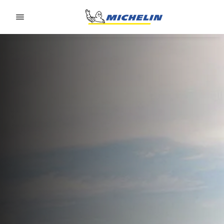
Go to page content
Go to page navigation