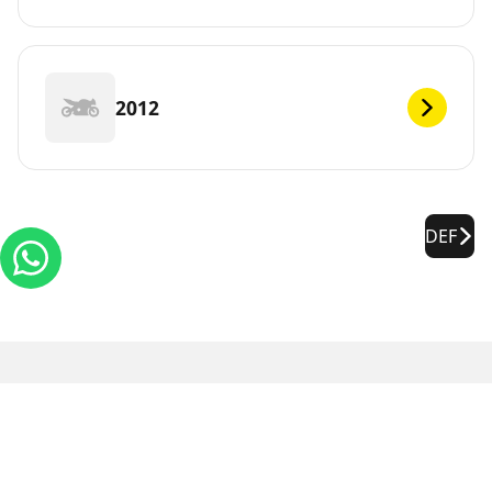
2012
DEF
Informações legais
As classificações de carga e/ou velocidade exibidas podem