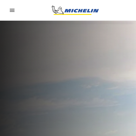
Go to page content
Go to page navigation