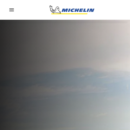
Go to page content
Go to page navigation