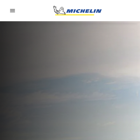
Go to page content
Go to page navigation