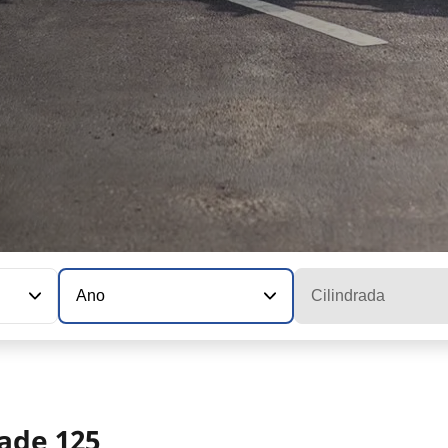
Ano
Cilindrada
ade 125