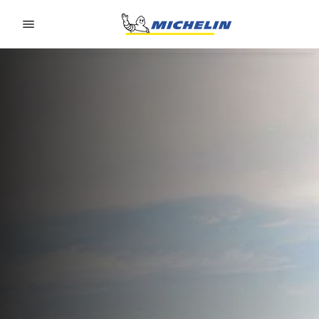
Go to page content
Go to page navigation