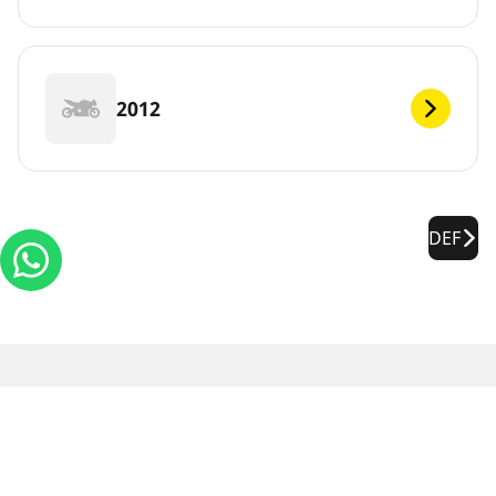
2012
DEF
Informações legais
As classificações de carga e/ou velocidade exibidas podem