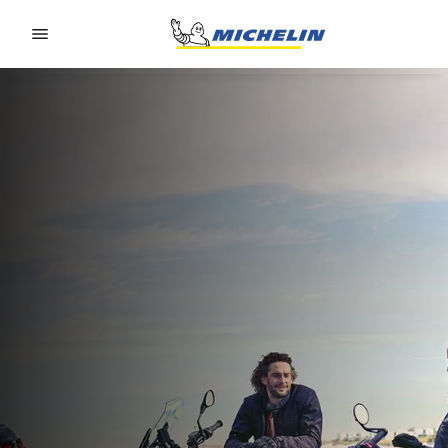
Go to page content
Go to page navigation