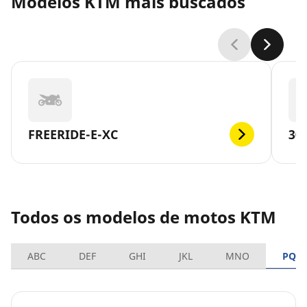
Modelos KTM mais buscados
FREERIDE-E-XC
30
Todos os modelos de motos KTM
ABC
DEF
GHI
JKL
MNO
PQR