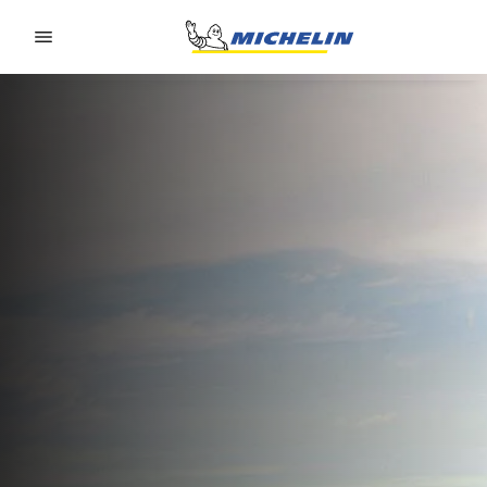
Go to page content
Go to page navigation