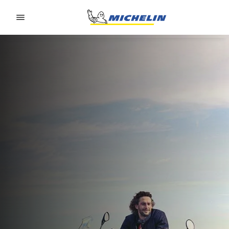
Go to page content
Go to page navigation