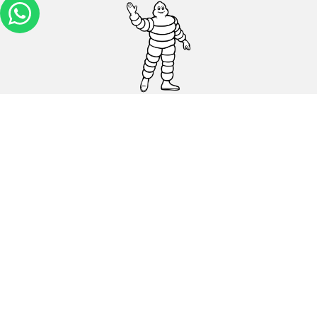
Carros, SUVs
Motos
Bicicleta
Ajuda
Lojas