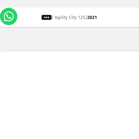
/
Agility City 125
2021
Carros, SUVs
M
Use nossa busca de pneus
U
Pesquisar por tipo de veículo
P
Busca por família de produtos
B
Pesquisar por medida de pneu
P
Pesquisar por estação
P
Pesquisar por marcas de carros
Lojas
Localizar lojas de pneus para carros
Localizar lojas de pneus para motos