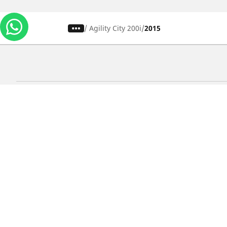
/
Agility City 200i
2015
Carros, SUVs
M
Use nossa busca de pneus
U
Pesquisar por tipo de veículo
P
Busca por família de produtos
B
Pesquisar por medida de pneu
P
Pesquisar por estação
P
Pesquisar por marcas de carros
Lojas
Localizar lojas de pneus para carros
Localizar lojas de pneus para motos