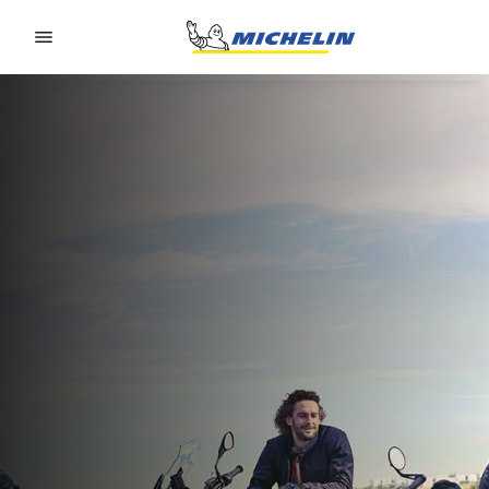
Go to page content
Go to page navigation