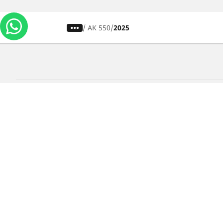
/
AK 550
2025
Carros, SUVs
M
Use nossa busca de pneus
U
Pesquisar por tipo de veículo
P
Busca por família de produtos
B
Pesquisar por medida de pneu
P
Pesquisar por estação
P
Pesquisar por marcas de carros
Lojas
Localizar lojas de pneus para carros
Localizar lojas de pneus para motos