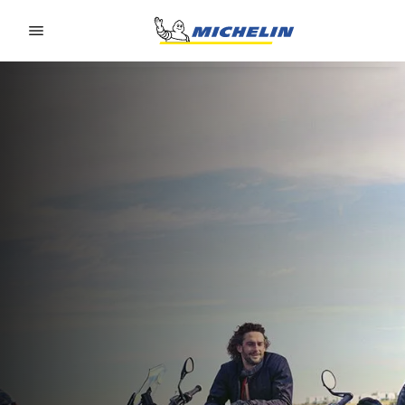
Go to page content
Go to page navigation