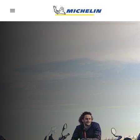
Go to page content
Go to page navigation