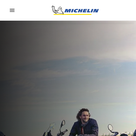
Go to page content
Go to page navigation