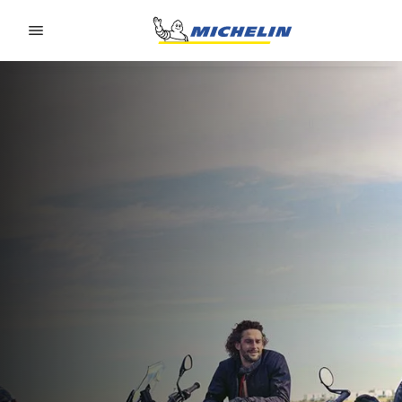
Go to page content
Go to page navigation