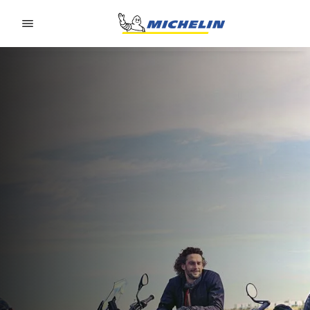
Go to page content
Go to page navigation