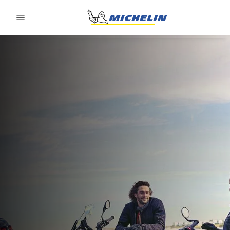
Go to page content
Go to page navigation