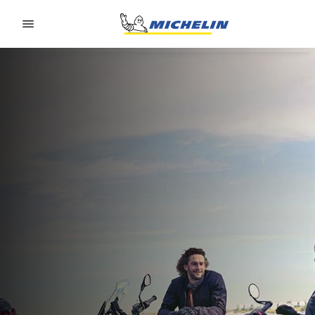
Go to page content
Go to page navigation