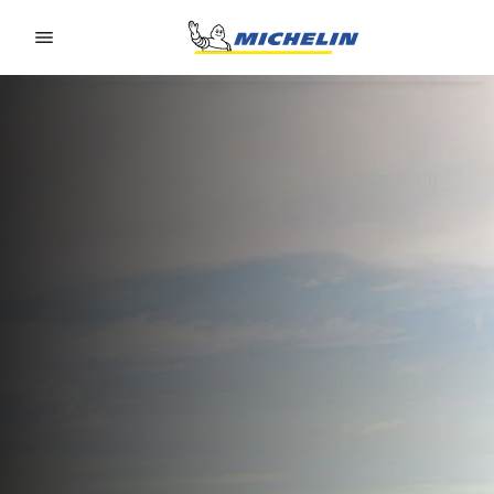
Go to page content
Go to page navigation