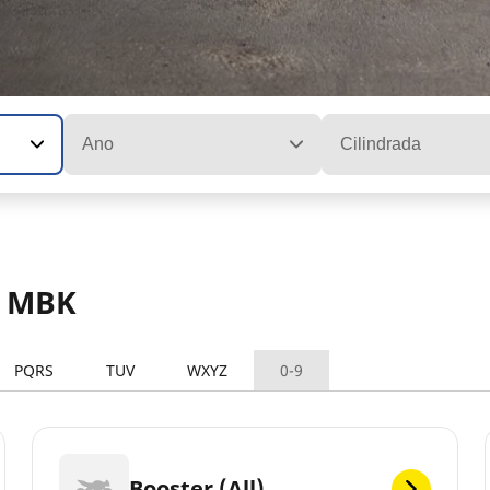
Ano
Cilindrada
s MBK
PQRS
TUV
WXYZ
0-9
Booster (All)