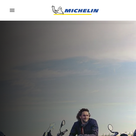
Go to page content
Go to page navigation