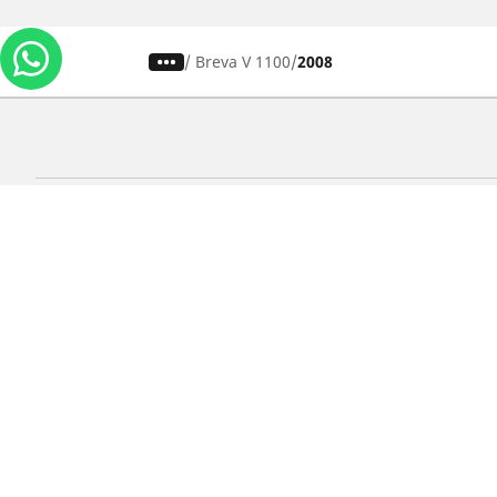
/
Breva V 1100
2008
Carros, SUVs
M
Use nossa busca de pneus
U
Pesquisar por tipo de veículo
P
Busca por família de produtos
B
Pesquisar por medida de pneu
P
Pesquisar por estação
P
Pesquisar por marcas de carros
Lojas
Localizar lojas de pneus para carros
Localizar lojas de pneus para motos