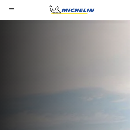
Go to page content
Go to page navigation