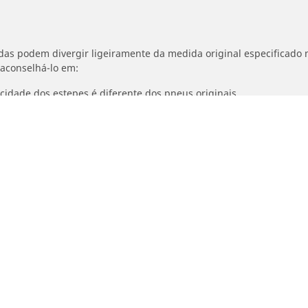
idas podem divergir ligeiramente da medida original especificado n
 aconselhá-lo em:
ocidade dos estepes é diferente dos pneus originais.
ajustada para o medida alternativo proposto
Detalhes da pesquisa