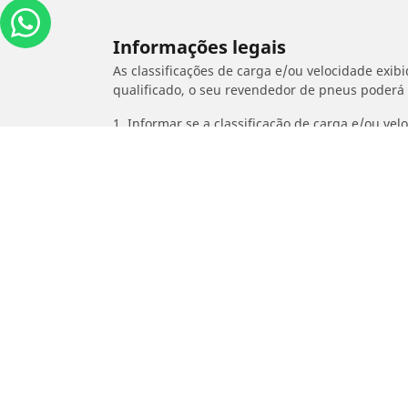
Informações legais
As classificações de carga e/ou velocidade exib
qualificado, o seu revendedor de pneus poderá
1. Informar se a classificação de carga e/ou vel
2. Determinar se a pressão dos pneus deve ser 
/
MOTO MORINI
1200 Corsaro Avio