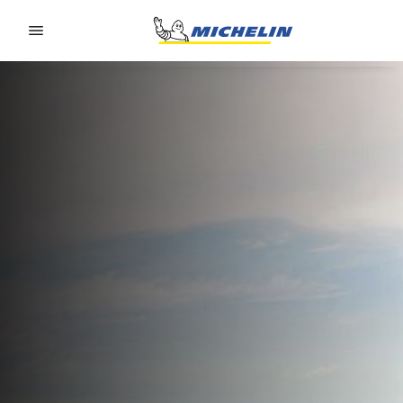
Go to page content
Go to page navigation