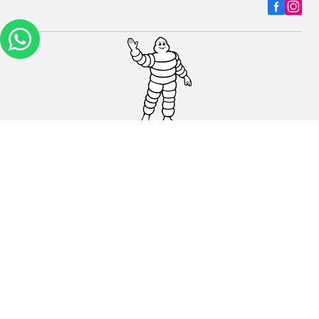
Carros, SUVs
Motos
Bicicleta
Ajuda
Lojas