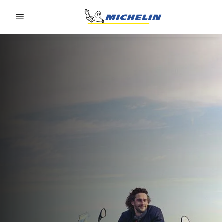
Go to page content
Go to page navigation