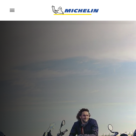
Go to page content
Go to page navigation