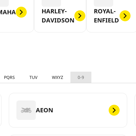
HARLEY-
ROYAL-
MAHA
DAVIDSON
ENFIELD
PQRS
TUV
WXYZ
0-9
AEON