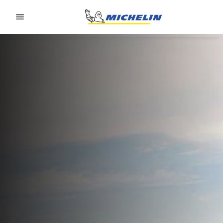
Go to page content
Go to page navigation