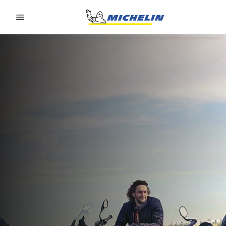
Go to page content
Go to page navigation