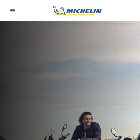
Go to page content
Go to page navigation