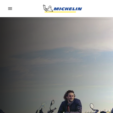
Go to page content
Go to page navigation