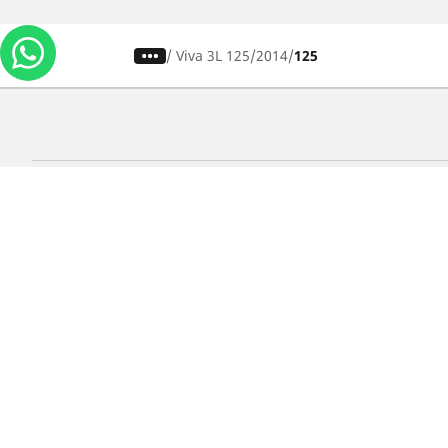
/
Viva 3L 125
2014
125
Carros, SUVs
M
Use nossa busca de pneus
U
Pesquisar por tipo de veículo
P
Busca por família de produtos
B
Pesquisar por medida de pneu
P
Pesquisar por estação
P
Pesquisar por marcas de carros
Lojas
Localizar lojas de pneus para carros
Localizar lojas de pneus para motos