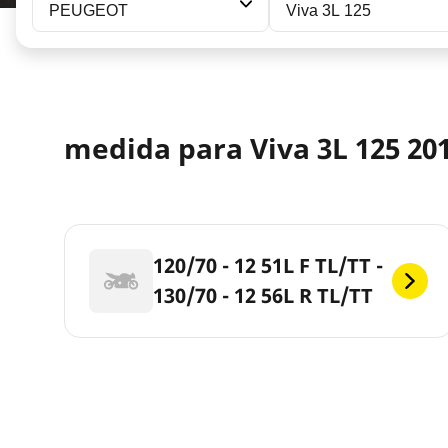
PEUGEOT
Viva 3L 125
medida para Viva 3L 125 201
120/70 - 12 51L F TL/TT -
130/70 - 12 56L R TL/TT