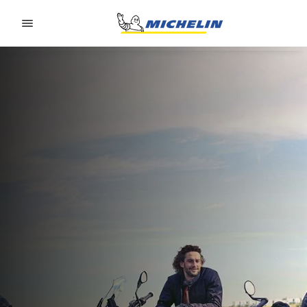
Go to page content
Go to page navigation