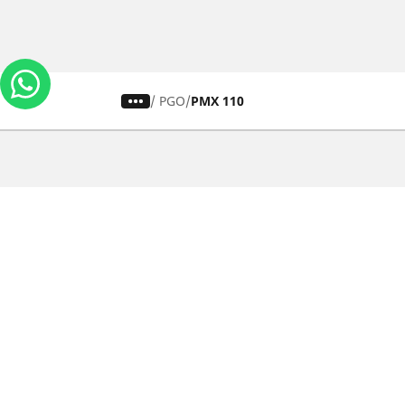
/
PGO
PMX 110
Carros, SUVs
M
Use nossa busca de pneus
U
Pesquisar por tipo de veículo
P
Busca por família de produtos
B
Pesquisar por medida de pneu
P
Pesquisar por estação
P
Pesquisar por marcas de carros
Lojas
Localizar lojas de pneus para carros